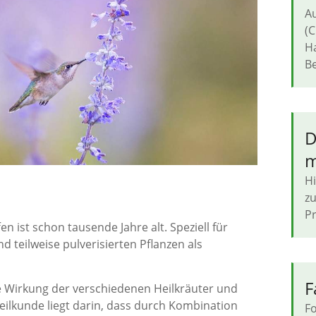
Au
(C
H
Be
D
m
Hi
zu
Pr
n ist schon tausende Jahre alt. Speziell für
d teilweise pulverisierten Pflanzen als
F
ie Wirkung der verschiedenen Heilkräuter und
eilkunde liegt darin, dass durch Kombination
Fo