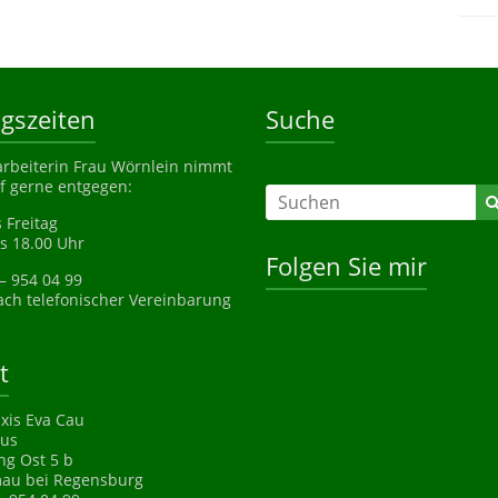
gszeiten
Suche
rbeiterin Frau Wörnlein nimmt
f gerne entgegen:
 Freitag
is 18.00 Uhr
Folgen Sie mir
 – 954 04 99
ch telefonischer Vereinbarung
t
axis Eva Cau
us
ng Ost 5 b
au bei Regensburg