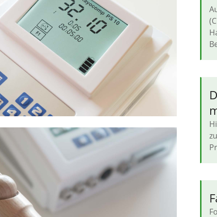
Au
(C
H
Be
D
m
Hi
zu
Pr
F
Fo